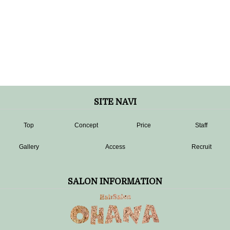
SITE NAVI
Top
Concept
Price
Staff
Gallery
Access
Recruit
SALON INFORMATION