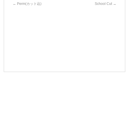
←
Perm(カット込)
School Cut
→